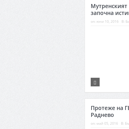
Мутренският 
започна исти
on:
юни 10, 2016
В:
Б
Протеже на Г
Раднево
on:
май 05, 2016
В:
Бъ