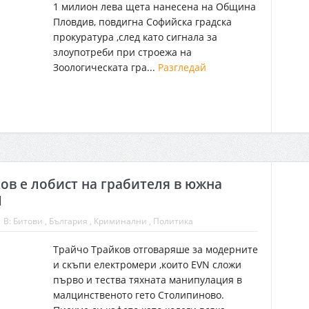
1 милион лева щета нанесена на Община
Пловдив, повдигна Софийска градска
прокуратура ,след като сигнала за
злоупотреби при строежа на
Зоологическата гра...
Разгледай
ов е лобист на грабителя в южна
N
В:
Битови
,
България
,
Криминални
,
Политика
Трайчо Трайков отговаряше за модерните
и скъпи електромери ,които EVN сложи
първо и тества тяхната манипулация в
малцинственото гето Столипиново.