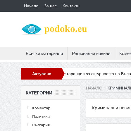
Начало
За нас
Контакти
Всички материали
Регионални новини
Коме
ов в листата на БСП е гаранция за сигурността на България
Актуално
ГЕРБ
НАЧАЛО
КРИМИНАЛ
КАТЕГОРИИ
Криминални нови
Коментар
Политика
България