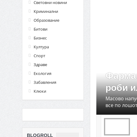
Световни новини
Криминални
Образование
Битови
Бизнес
Култура
Спорт
Здраве
Екология
Фармац
Забавления
роби и
Клюки
Масово напу
все по лошот
BLOGROLL