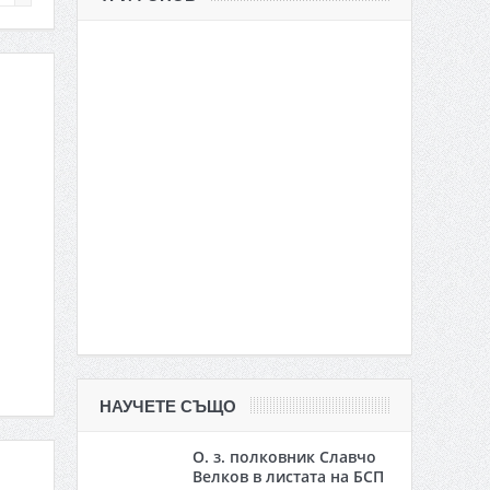
НАУЧЕТЕ СЪЩО
О. з. полковник Славчо
Велков в листата на БСП