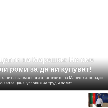
евти на Марешки: Не сме
ли роми за да ни купуват!
скане на фармацевти от аптеките на Марешки, поради
о заплащане, условия на труд и полит...