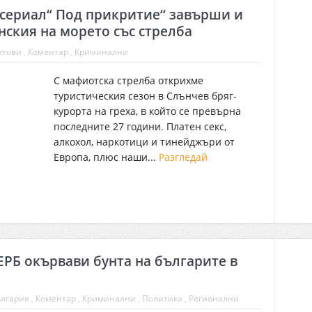
сериал“ Под прикритие“ завърши и
нския на морето със стрелба
итови
,
Коментар
,
Криминални
С мафиотска стрелба открихме
туристическия сезон в Слънчев бряг-
курорта на греха, в който се превърна
последните 27 години. Платен секс,
алкохол, наркотици и тинейджъри от
Европа, плюс наши...
Разгледай
ЕРБ окървави бунта на българите в
лгария
,
Коментар
,
Криминални
,
Политика
, Регионални