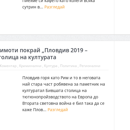
Пиехме си кафето като колеги всяка
сутрин в...
Разгледай
 имоти покрай „Пловдив 2019 –
толица на културата
Коментар
,
Криминални
,
Култура
,
Политика
, Регионални
Пловдив горя като Рим и то в неговата
най стара част робявена за паметник на
културатал Бившата столица на
тютюнопройзводството на Европа до
Втората световна война е бил така да се
каже Плов...
Разгледай