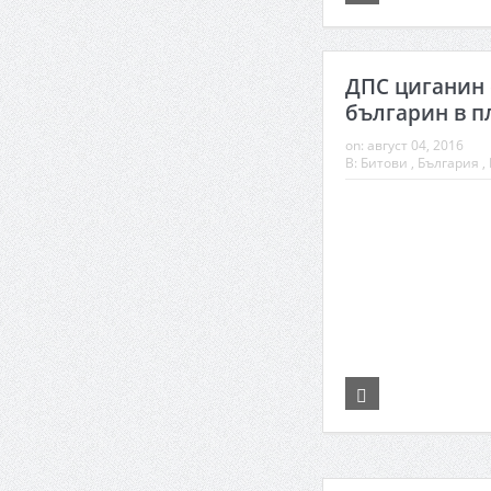
ДПС циганин 
българин в п
on:
август 04, 2016
В:
Битови
,
България
,