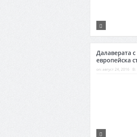
Далаверата с
европейска с
on:
август 24, 2016
В: