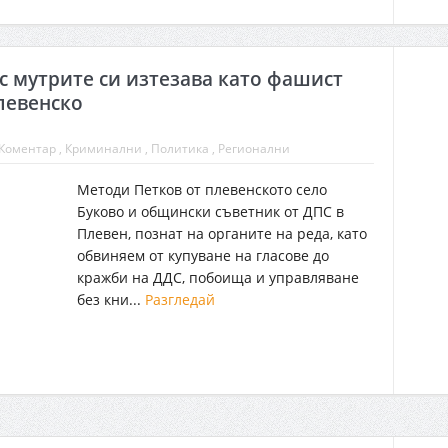
с мутрите си изтезава като фашист
левенско
Коментар
,
Криминални
,
Политика
, Регионални
Методи Петков от плевенското село
Буково и общински съветник от ДПС в
Плевен, познат на органите на реда, като
обвиняем от купуване на гласове до
кражби на ДДС, побоища и управляване
без кни...
Разгледай