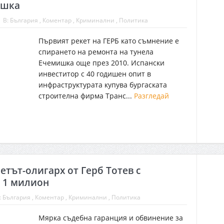
ишка
В:
България
,
Коментар
,
Криминални
,
Политика
Първият рекет на ГЕРБ като съмнение е
спирането на ремонта на тунела
Ечемишка още през 2010. Испански
инвеститор с 40 годишен опит в
инфраструктурата купува бургаската
строителна фирма Транс...
Разгледай
етът-олигарх от Герб Тотев с
 1 милион
:
България
,
Коментар
,
Криминални
,
Политика
Мярка съдебна гаранция и обвинение за