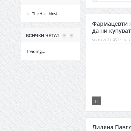
The Healthiest
Фармацевти н
да ни купуват
ВСИЧКИ ЧЕТАТ
on:
март 19, 2017
В:
Б
loading...
Лиляна Павло