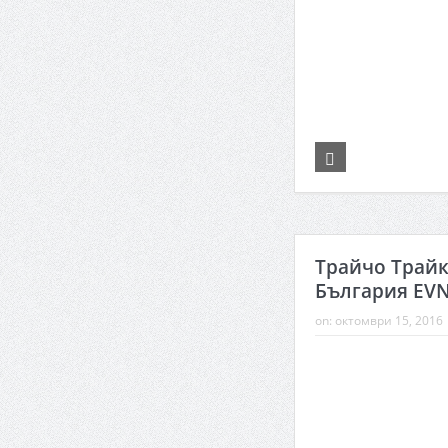
Трайчо Трайк
България EV
on:
октомври 15, 2016