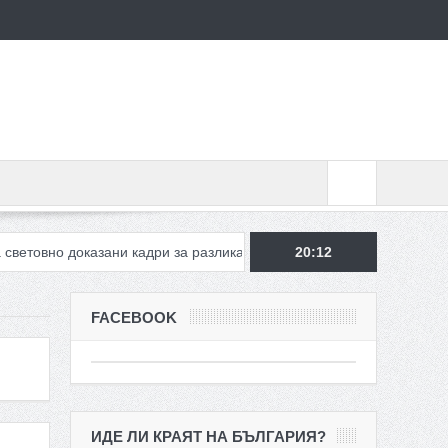
казани кадри за разлика от ГЕРБ
Фармацевти на Марешки: Не см
20:12
FACEBOOK
ИДЕ ЛИ КРАЯТ НА БЪЛГАРИЯ?