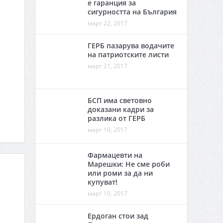
е гаранция за
сигурността на България
март 22, 2017
ГЕРБ пазарува водачите
на патриотските листи
март 21, 2017
БСП има световно
доказани кадри за
разлика от ГЕРБ
март 19, 2017
Фармацевти на
Марешки: Не сме роби
или роми за да ни
купуват!
март 19, 2017
Ердоган стои зад