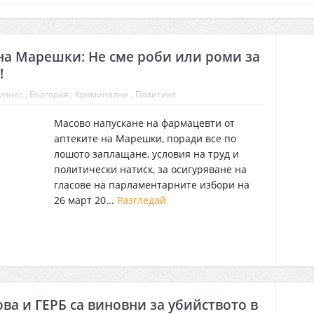
а Марешки: Не сме роби или роми за
!
изнес
,
България
,
Криминални
,
Политика
Масово напускане на фармацевти от
аптеките на Марешки, поради все по
лошото заплащане, условия на труд и
политически натиск, за осигуряване на
гласове на парламентарните избори на
26 март 20...
Разгледай
ва и ГЕРБ са виновни за убийството в