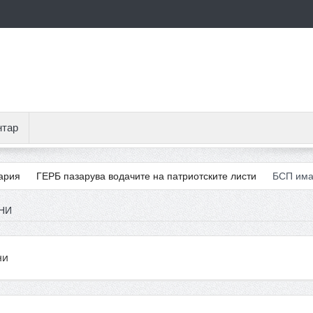
нтар
 пазарува водачите на патриотските листи
БСП има световно до
НИ
ни