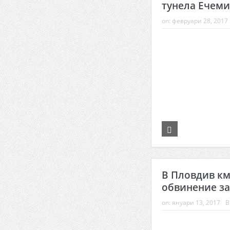
тунела Ечем
on:
февруари 28, 2017
В Пловдив км
обвинение за
on:
януари 13, 2017
В