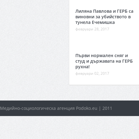
Лиляна Павлова и ГЕРБ са
виновни за убийството в
тунела Ечемишка
февруари 28, 2017
Първи нормален сняг и
студ и държавата на ГЕРБ
рухна!
февруари 02, 2017
Медийно-социологическа агенция Podoko.eu | 2011