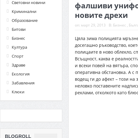
Световни новини
фалшиви унифо
Криминални
новите дрехи
Образование
on:
март 29, 2013
В:
Бизнес
,
Бълг
Битови
Бизнес
Цяла зима полицията мръзне
досегашно ръководство, коет
Култура
полицаите в ново облекло, с
Спорт
Всъщност, каква е реалностт
Здраве
и всеки повей на вятъра, сп
оперативна обстановка. А с 
Екология
водещ ги до афект – този на
Забавления
неловко поставените надписи
Клюки
реклами, отколкото като блю
BLOGROLL