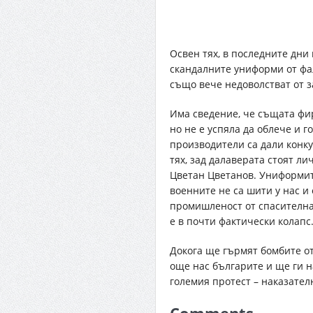
Освен тях, в последните дни
скандалните униформи от фа
също вече недоволстват от з
Има сведение, че същата фир
но не е успяла да облече и 
производители са дали конку
тях, зад далаверата стоят 
Цветан Цветанов. Униформите
военните не са шити у нас 
промишленост от спасителна
е в почти фактически колапс
Докога ще гърмят бомбите о
още нас българите и ще ги 
големия протест – наказател