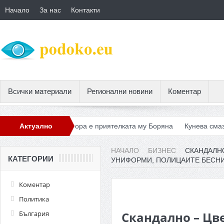
Начало
За нас
Контакти
Всички материали
Регионални новини
Коментар
а в София, втора е приятелката му Боряна
Актуално
Кунева смаза учите
НАЧАЛО
БИЗНЕС
СКАНДАЛН
КАТЕГОРИИ
УНИФОРМИ, ПОЛИЦАИТЕ БЕСНИ
Коментар
Политика
България
Скандално – Цв