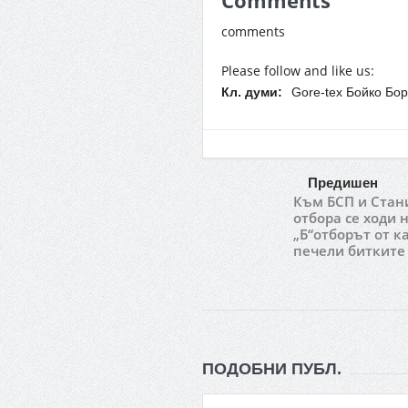
Comments
comments
Please follow and like us:
Кл. думи:
Gorе-tex Бойко Бо
Предишен
Към БСП и Стани
отбора се ходи 
„Б“отборът от к
печели битките
ПОДОБНИ ПУБЛ.