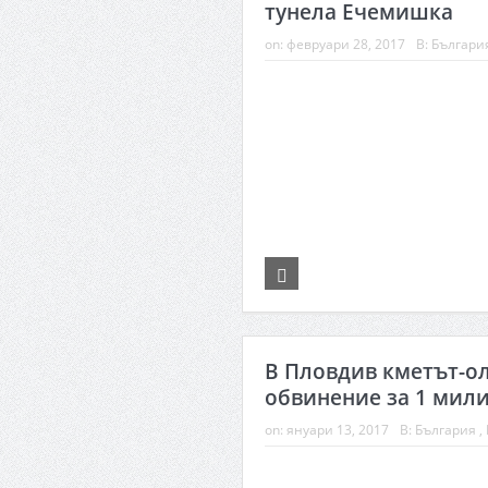
тунела Ечемишка
on:
февруари 28, 2017
В:
Българи
В Пловдив кметът-ол
обвинение за 1 мил
on:
януари 13, 2017
В:
България
,