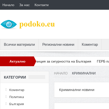
Начало
За нас
Контакти
Всички материали
Регионални новини
Коментар
 БСП е гаранция за сигурността на България
Актуално
ГЕРБ пазарува вода
НАЧАЛО
КРИМИНАЛНИ
КАТЕГОРИИ
Криминални новини
Коментар
Политика
България