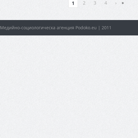
2
3
4
›
»
1
Медийно-социологическа агенция Podoko.eu | 2011