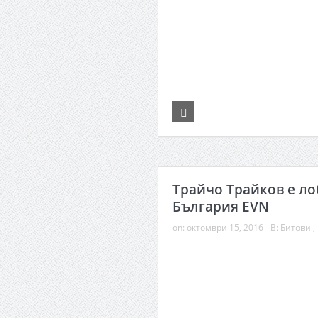
Трайчо Трайков е ло
България EVN
on:
октомври 15, 2016
В:
Битови
,