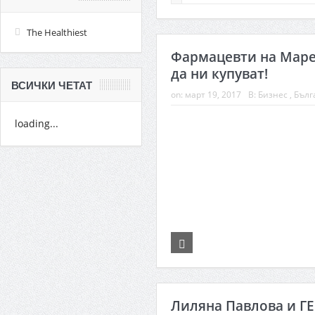
The Healthiest
Фармацевти на Маре
да ни купуват!
ВСИЧКИ ЧЕТАТ
on:
март 19, 2017
В:
Бизнес
,
Бълг
loading...
Лиляна Павлова и ГЕ