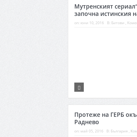
Мутренският сериал
започна истинския н
on:
юни 10, 2016
В:
Битови
,
Коме
Протеже на ГЕРБ окъ
Раднево
on:
май 05, 2016
В:
България
,
Ко