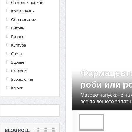
Световни новини
Криминални
Образование
Битови
Бизнес
Култура
Спорт
Здраве
Екология
Фармацевти
Забавления
роби или ро
Клюки
Масово напускане на 
все по лошото заплаща
BLOGROLL