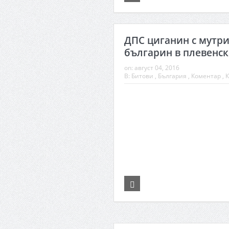
ДПС циганин с мутри
българин в плевенс
on:
август 04, 2016
В:
Битови
,
България
,
Коментар
,