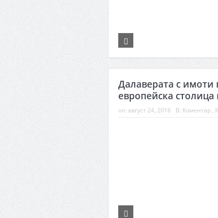
Далаверата с имоти 
европейска столица 
on:
август 24, 2016
В:
Коментар
,