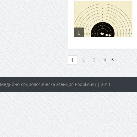
2
3
4
5
1
Медийно-социологическа агенция Podoko.eu | 2011