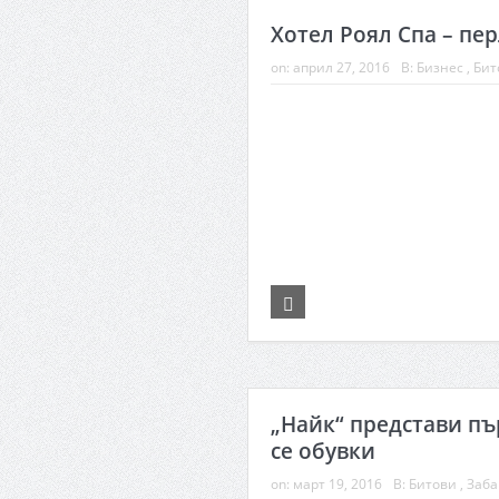
Хотел Роял Спа – пе
on:
април 27, 2016
В:
Бизнес
,
Бит
„Найк“ представи пъ
се обувки
on:
март 19, 2016
В:
Битови
,
Заба