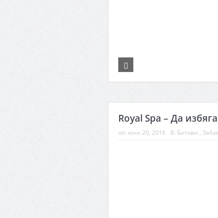
Royal Spa – Да избяга
on:
юни 20, 2016
В:
Битови
,
Заба