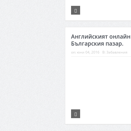
Английският онлайн 
Българския пазар.
on:
юни 04, 2016
В:
Забавления