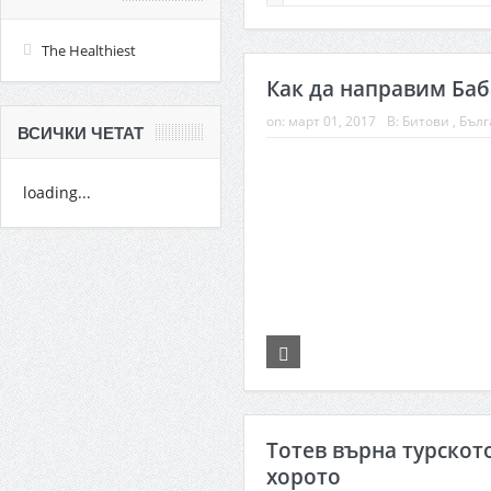
The Healthiest
Как да направим Баб
on:
март 01, 2017
В:
Битови
,
Бълг
ВСИЧКИ ЧЕТАТ
loading...
Тотев върна турскот
хорото