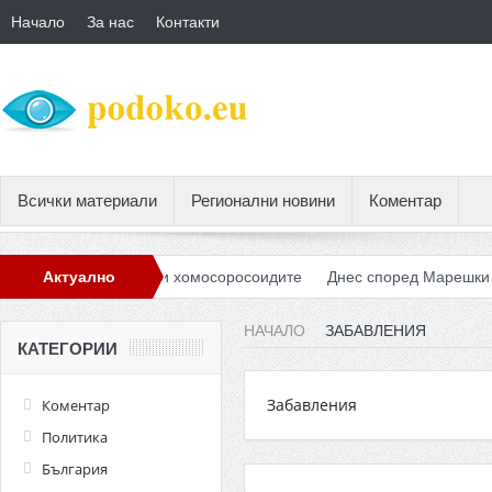
Начало
За нас
Контакти
Всички материали
Регионални новини
Коментар
та от БКП и хомосоросоидите
Актуално
Днес според Марешки българите тр
НАЧАЛО
ЗАБАВЛЕНИЯ
КАТЕГОРИИ
Забавления
Коментар
Политика
България