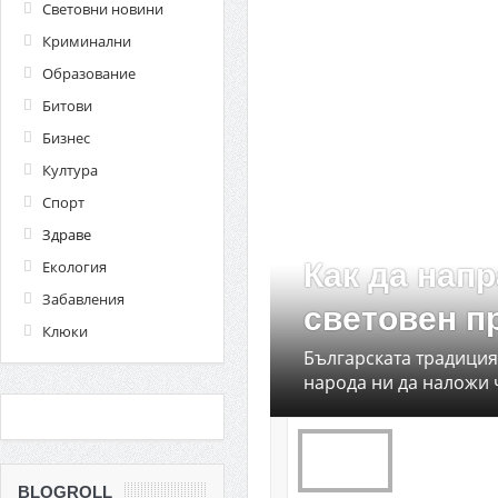
Световни новини
Криминални
Образование
Битови
Бизнес
Култура
Спорт
Здраве
Екология
Как да нап
Забавления
световен п
Клюки
Българската традиция
народа ни да наложи ча
BLOGROLL