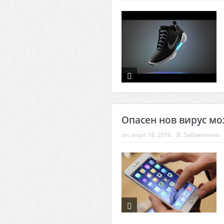
Опасен нов вирус мо
on:
март 18, 2016
В:
Забавления