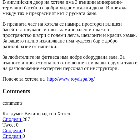
В английския двор на хотела има 3 външни минерални-
термални басейна с добри хидромасажни дюзи. В прехода
между тях е прекрасният кът с руската баня.
В предната част на хотела се намира просторен външен
басейн за плуване и плитък минерален и плажно
пространство шатри с големи легла, шезлонги и красив хамак.
За вашето пълно изживяване има чудесен бар с добро
разнообразие от напитки.
За любителите на фитнеса има добре оборудвана зала. За
пълното и професионално отношение към вашите дух и тяло е
на разположение експертен персонал от инструктори.
Повече за хотела на
http://www.royalspa.bg/
Comments
comments
Кл. думи:
Велинград спа Хотел
Сподели
287
Tweet
0
Сподели
0
Сподели
0