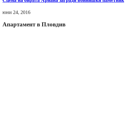
Сцена на бирата Ариана загради войнишки паметник
юни 24, 2016
Апартамент в Пловдив