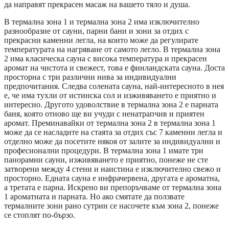
да направят прекрасен масаж на вашето тяло и душа.
В термална зона 1 и термална зона 2 има изключително
разнообразие от сауни, парни бани и зони за отдих с
прекрасни каменни легла, на които може да регулирате
температурата на нагряване от самото легло. В термална зона
2 има класическа сауна с висока температура и прекрасен
аромат на чистота и свежест, това е финландската сауна. Доста
просторна с три различни нива за индивидуални
предпочитания. Следва солената сауна, най-интересното в нея
е, че има тухли от истинска сол и изживяването е приятно и
интересно. Другото удоволствие в термална зона 2 е парната
баня, която отново ще ви учуди с ненатрапчив и приятен
аромат. Преминавайки от термална зона 2 в термална зона 1
може да се насладите на стаята за отдих със 7 каменни легла и
отделно може да посетите някоя от залите за индивидуални и
професионални процедури. В термална зона 1 имате три
панорамни сауни, изживяването е приятно, понеже не сте
затворени между 4 стени и наистина е изключително свежо и
просторно. Едната сауна е инфрачервена, другата е ароматна,
а третата е парна. Искрено ви препоръчваме от термална зона
1 ароматната и парната. Но ако смятате да ползвате
термалните зони рано сутрин се насочете към зона 2, понеже
се стоплят по-бързо.