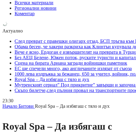
Всички материали
Регионални новини
Коментар
Актуално
След преврат с правешки олигарх отзад, БСП тръгва към
Обама бесен, че хакери разкриха как Клинтън купувала д
Вече е ясно, Ердоган е извършителят на преврата в Турци
Без АЕЦ Белене, Южен поток, руските туристи и капитал
Сцена на бирата Ариана загради войнишки паметник
ЕС ще спечели много, ако англичаните излязат от съюза
1000 лева издръжка за бежанец, 650 за учител, войник, 
Royal Spa – Да избягаш с тяло и дух
Мутренският сериал” Под прикритие” завърши и започна 
Скъпо билетче,след пълния провал на транспортните про
23:30
Начало
Битови
Royal Spa – Да избягаш с тяло и дух
Royal Spa – Да избягаш с