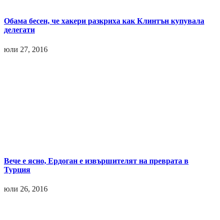
Обама бесен, че хакери разкриха как Клинтън купувала
делегати
юли 27, 2016
Вече е ясно, Ердоган е извършителят на преврата в
Турция
юли 26, 2016