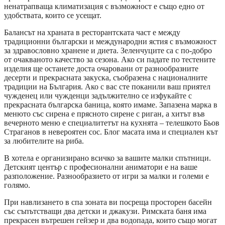
ненатрапваща климатизация с възможност е също едно от
удобствата, които се усещат.
Балансът на храната в ресторантската част е между
традиционни български и международни ястия с възможност
за здравословно хранене и диета. Зеленчуците са с по-добро
от очакваното качество за сезона. Ако си падате по тестените
изделия ще останете доста очаровани от разнообразните
десерти и прекрасната закуска, съобразена с националните
традиции на България. Ако с вас сте поканили ваш приятел
чужденец или чужденци задължително се изфукайте с
прекрасната българска баница, която имаме. Запазена марка в
менюто със сирена е прясното сирене с риган, а хитът във
вечерното меню е специалитетът на кухнята – телешкото Бьов
Страганов в невероятен сос. Блог масата има и специален кът
за любителите на риба.
В хотела е организирано всичко за вашите малки спътници.
Детският център с професионални аниматори е на ваше
разположение. Разнообразието от игри за малки и големи е
голямо.
При навлизането в спа зоната ви посреща просторен басейн
със съпътстващи два детски и джакузи. Римската баня има
прекрасен вътрешен гейзер и два водопада, които също могат