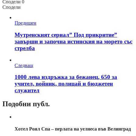
Сподели
0
Сподели
Предишен
Мутренският сериал” Под прикритие”
завърши и започна истинския на морето със
стрелба
Следващ
1000 лева издръжка за бежанец, 650 за
учител, войник, полицай и бюджетен
служител
Подобни публ.
Хотел Роял Спа – перлата на уелнеса във Велинград