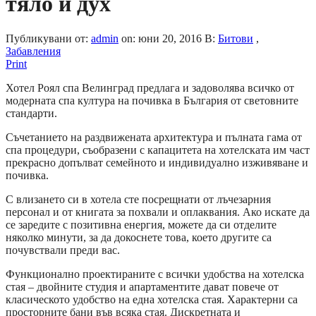
тяло и дух
Публикувани от:
admin
on:
юни 20, 2016
В:
Битови
,
Забавления
Print
Хотел Роял спа Велинград предлага и задоволява всичко от
модерната спа култура на почивка в България от световните
стандарти.
Съчетанието на раздвижената архитектура и пълната гама от
спа процедури, съобразени с капацитета на хотелската им част
прекрасно допълват семейното и индивидуално изживяване и
почивка.
С влизането си в хотела сте посрещнати от лъчезарния
персонал и от книгата за похвали и оплаквания. Ако искате да
се заредите с позитивна енергия, можете да си отделите
няколко минути, за да докоснете това, което другите са
почувствали преди вас.
Функционално проектираните с всички удобства на хотелска
стая – двойните студия и апартаментите дават повече от
класическото удобство на една хотелска стая. Характерни са
просторните бани във всяка стая. Дискретната и