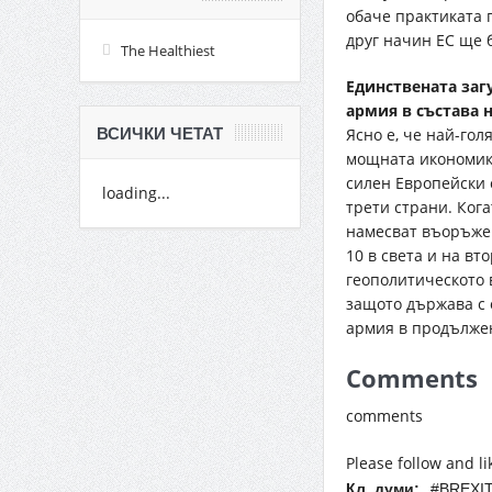
обаче практиката 
друг начин ЕС ще 
The Healthiest
Единствената загу
армия в състава 
ВСИЧКИ ЧЕТАТ
Ясно е, че най-го
мощната икономика
силен Европейски 
loading...
трети страни. Кога
намесват въоръжен
10 в света и на вт
геополитическото 
защото държава с 
армия в продължен
Comments
comments
Please follow and li
Кл. думи:
#BREXIT