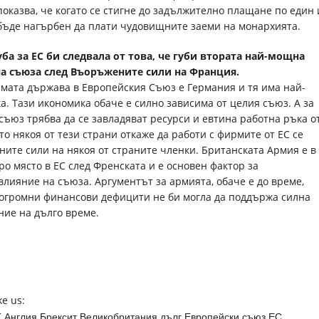
показва, че когато се стигне до задължително плащане по един
бъде нагърбен да плати чудовищните заеми на монархията.
ба за ЕС би следвала от това, че губи втората най-мощна
на съюза след Въоръжените сили на Франция.
лямата държава в Европейския Съюз е Германия и тя има най-
. Тази икономика обаче е силно зависима от целия съюз. А за
съюз трябва да се завладяват ресурси и евтина работна ръка о
то някоя от тези страни откаже да работи с фирмите от ЕС се
ите сили на някоя от страните членки. Британската Армия е в
оро място в ЕС след Френската и е основен фактор за
влияние на съюза. Аргументът за армията, обаче е до време,
огромни финансови дефицити не би могла да поддържа силна
ие на дълго време.
ke us:
 Англия Брексит Великобритания дълг Европейски съюз ЕС