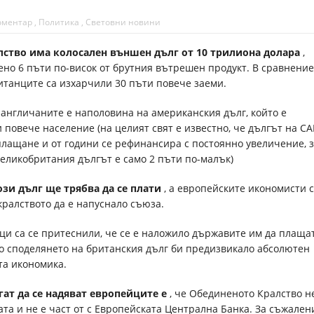
оментар
,
Политика
,
Световни новини
ство има колосален външен дълг от 10 трилиона долара
,
ено 6 пъти по-висок от брутния вътрешен продукт. В сравнение
итанците са изхарчили 30 пъти повече заеми.
англичаните е наполовина на американския дълг, който е
 повече население (на целият свят е известно, че дългът на С
лащане и от години се рефинансира с постоянно увеличение, з
Великобритания дългът е само 2 пъти по-малък)
ози дълг ще трябва да се плати
, а европейските икономисти с
кралството да е напуснало съюза.
ци са се притеснили, че се е наложило държавите им да плащат
то споделянето на британския дълг би предизвикало абсолютен
та икономика.
гат да се надяват европейците е
, че Обединеното Кралство н
ата и не е част от с Европейската Централна Банка. За съжален