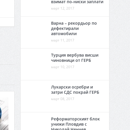
взимат по-ниски заплати
март 12, 2017
Варна – рекордьор по
дефектирали
автомобили
март 11, 2017
Турция вербува висши
чиновници от ГЕРБ
март 10, 2017
Лукарски осребри и
затри СДС покрай ГЕРБ
март 08, 2017
Реформаторският блок
унижи Пловдив с
Николай Ненчев