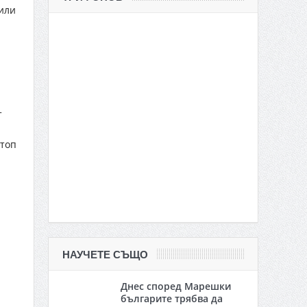
 или
т
 топ
НАУЧЕТЕ СЪЩО
Днес според Марешки
българите трябва да