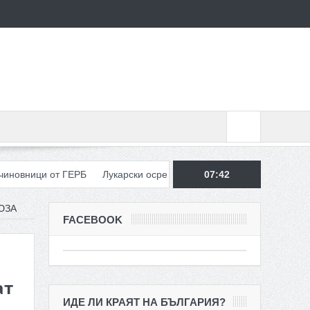
ици от ГЕРБ
Лукарски осребри и затри СДС покрай ГЕРБ
07:42
Реф
ЮЗА
FACEBOOK
ат
ИДЕ ЛИ КРАЯТ НА БЪЛГАРИЯ?