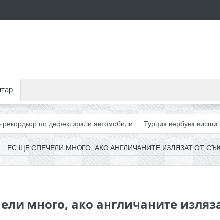
нтар
рдьор по дефектирали автомобили
Турция вербува висши чиновн
ЕС ЩЕ СПЕЧЕЛИ МНОГО, АКО АНГЛИЧАНИТЕ ИЗЛЯЗАТ ОТ СЪ
чели много, ако англичаните изляз