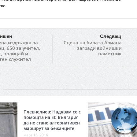
тво
ишен
Следващ
ева издръжка за
Сцена на бирата Ариана
ц, 650 за учител,
загради войнишки
, полицай и
паметник
тен служител
Плевнелиев: Надявам се с
помощта на ЕС България
да не стане алтернативен
маршрут за бежанците
март 16, 2016