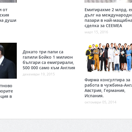
и от
Емитирахме 2 млрд. е
ския
дълг на международн
на души
пазари в най-мащабн
сделка за CEEMEA
март 15, 2016
Докато три папи са
галили Бойко 1 милион
българи са емигрирали,
500 000 само към Англия
декември 19, 2015
Фирма консултира за
работа в чужбина-Анг
тново
Австрия, Германия,
ворите
Испания.
рция в
октомври 05, 2014