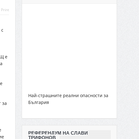
Print
 с
АЩ е
а
е
Най-страшните реални опасности за
България
 за
е
РЕФЕРЕНДУМ НА СЛАВИ
ие
ТРИФОНОВ