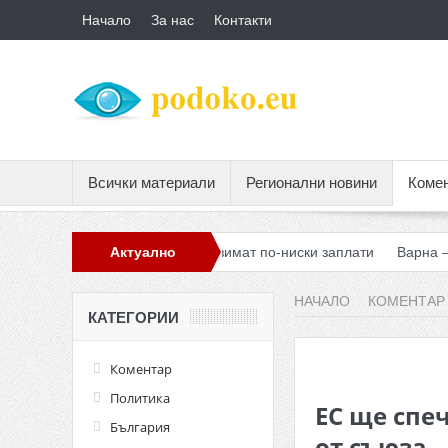
Начало
За нас
Контакти
Всички материали
Регионални новини
Коме
ки българите трябва да взимат по-ниски заплати
Актуално
Варна – реко
НАЧАЛО
КОМЕНТАР
КАТЕГОРИИ
Коментар
Политика
ЕС ще спе
България
от съюза