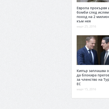
Европа прокървя 
бомби след ислям
поход на 2 милио
към нея
март 25, 2016
Кипър заплашва о
да блокира прего
за членство на Ту
ЕС
март 15, 2016