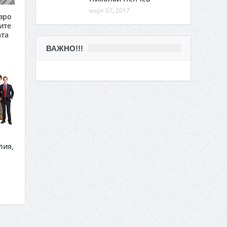
март 07, 2017
вро
ите
ата
ВАЖНО!!!
лия,