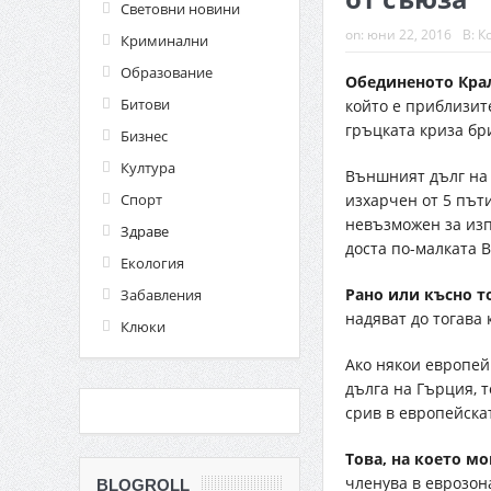
Световни новини
on:
юни 22, 2016
В:
К
Криминални
Образование
Обединеното Крал
Битови
който е приблизит
гръцката криза бр
Бизнес
Култура
Външният дълг на 
Спорт
изхарчен от 5 пъти
невъзможен за изп
Здраве
доста по-малката 
Екология
Рано или късно т
Забавления
надяват до тогава 
Клюки
Ако някои европей
дълга на Гърция, 
срив в европейска
Това, на което мо
членува в еврозон
BLOGROLL