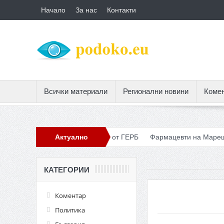
Начало
За нас
Контакти
Всички материали
Регионални новини
Коме
доказани кадри за разлика от ГЕРБ
Актуално
Фармацевти на Марешки: Не 
КАТЕГОРИИ
Коментар
Политика