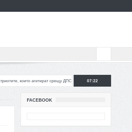
ите, които агитират срещу ДПС, а не срещу ДОСТ
07:22
Полицаи, воен
FACEBOOK