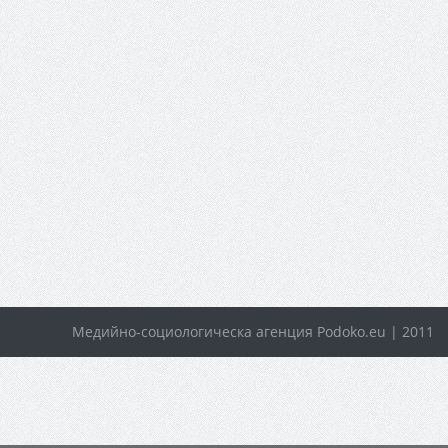
Медийно-социологическа агенция Podoko.eu | 2011