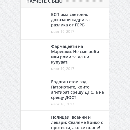
НАУЧЕТЕ СЪЩО
БСП има световно
доказани кадри за
разлика от ГЕРБ
март 19, 2017
Фармацевти на
Марешки: Не сме роби
или роми за да ни
купуват!
март 19, 2017
Ердоган стои зад
Патриотите, които
агитират срещу ДПС, а не
срещу ДОСТ
март 18, 2017
Полицаи, военни и
лекари: Сваляме Бойко с
протести, ако се върне!