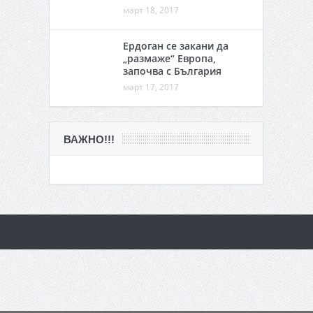
март 18, 2017
Ердоган се закани да
„размаже“ Европа,
започва с България
март 17, 2017
ВАЖНО!!!