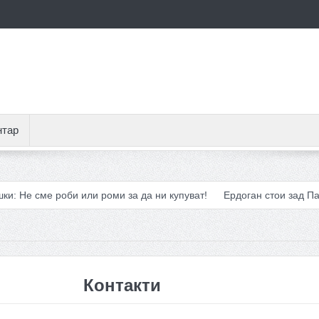
нтар
сме роби или роми за да ни купуват!
Ердоган стои зад Патриот
Контакти