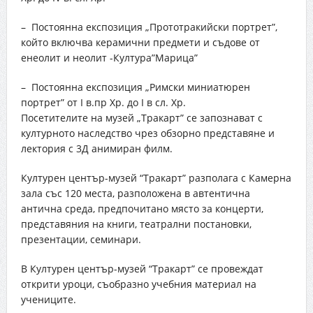
– Постоянна експозиция „Прототракийски портрет”,
който включва керамични предмети и съдове от
енеолит и неолит -Култура”Марица”
– Постоянна експозиция „Римски миниатюрен
портрет” от I в.пр Хр. до I в сл. Хр.
Посетителите на музей „Тракарт” се запознават с
културното наследство чрез обзорно представяне и
лектория с 3Д анимиран филм.
Културен център-музей “Тракарт” разполага с Камерна
зала със 120 места, разположена в автентична
антична среда, предпочитано място за концерти,
представяния на книги, театрални постановки,
презентации, семинари.
В Културен център-музей “Тракарт” се провеждат
открити уроци, съобразно учебния материал на
учениците.