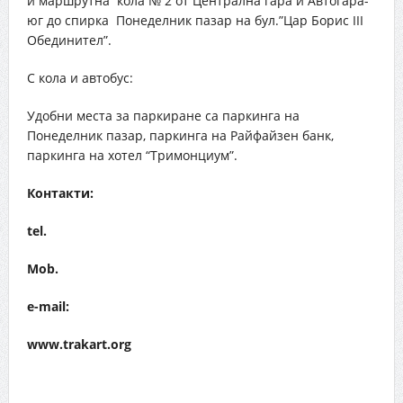
и маршрутна кола № 2 от Централна гара и Автогара-
юг до спирка Понеделник пазар на бул.”Цар Борис III
Обединител”.
С кола и автобус:
Удобни места за паркиране са паркинга на
Понеделник пазар, паркинга на Райфайзен банк,
паркинга на хотел “Тримонциум”.
Контакти:
tel.
Mob.
e-mail:
www.trakart.org