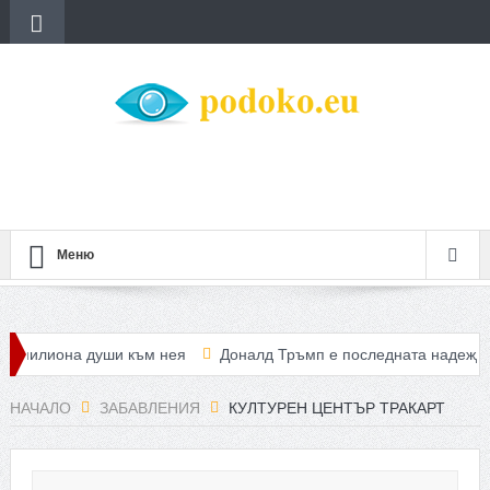
Меню
на души към нея
Доналд Тръмп е последната надежда за САЩ 
не алтернативен маршрут за бежанците
НАЧАЛО
ЗАБАВЛЕНИЯ
КУЛТУРЕН ЦЕНТЪР ТРАКАРТ