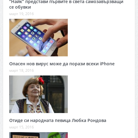
“Найк” представи първите в света самозавързващи
се обувки
март 19, 2016
Опасен нов вирус може да порази всеки iPhone
март 18, 2016
Отиде си народната певица Любка Рондова
март 15, 2016