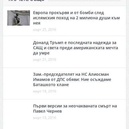
Европа прокървя и от бомби след
ислямския поход на 2 милиона души към
нея
март 25, 2016
Доналд Тръмп е последната надежда за
САЩ и света преди американската мечта
да умре
март 21, 2016
Зам.-председателят на НС Алиосман
Имамов от ДПС обяви: Ние осъждаме
Баташкото клане
март 19, 2016
Първи версии за неочакваната смърт на
Павел Чернев
март 19, 2016