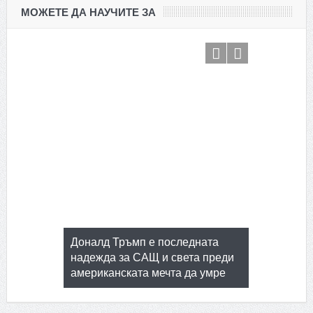
МОЖЕТЕ ДА НАУЧИТЕ ЗА
т бомби
 на 2
я
Доналд Тръмп е последната
Зам.-пред
надежда за САЩ и света преди
Алиосман 
американската мечта да умре
обяви: Ни
Баташкото