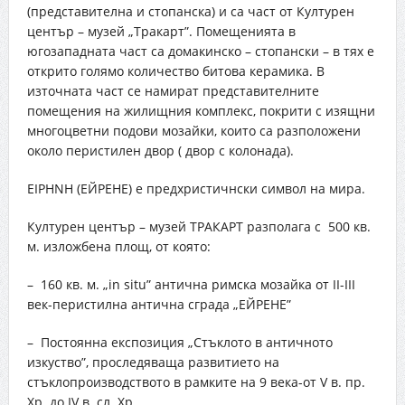
(представителна и стопанска) и са част от Културен
център – музей „Тракарт”. Помещенията в
югозападната част са домакинско – стопански – в тях е
открито голямо количество битова керамика. В
източната част се намират представителните
помещения на жилищния комплекс, покрити с изящни
многоцветни подови мозайки, които са разположени
около перистилен двор ( двор с колонада).
EIPHNH (ЕЙРЕНЕ) е предхристичнски символ на мира.
Културен център – музей ТРАКАРТ разполага с 500 кв.
м. изложбена площ, от която:
– 160 кв. м. „in situ” антична римска мозайка от II-III
век-перистилна антична сграда „ЕЙРЕНЕ”
– Постоянна експозиция „Стъклото в античното
изкуство”, проследяваща развитието на
стъклопроизводството в рамките на 9 века-от V в. пр.
Хр. до IV в. сл. Хр.