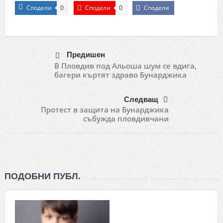
Сподели
Сподели
Сподели
0
0
Предишен
В Пловдив под Альоша шум се вдига,
багери къртят здраво Бунарджика
Следващ
Протест в защита на Бунарджика
събужда пловдивчани
ПОДОБНИ ПУБЛ.