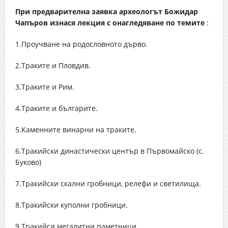
При предварителна заявка археологът Божидар
Чапъров изнася лекция с онагледяване по темите
:
1.Проучване на родословното дърво.
2.Траките и Пловдив.
3.Траките и Рим.
4.Траките и българите.
5.Каменните винарни на траките.
6.Тракийски династически център в Първомайско (с.
Буково)
7.Тракийски скални гробници, релефи и светилища.
8.Тракийски куполни гробници.
9.Тракийси мегалитни паметници.