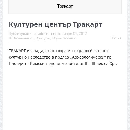
Тракарт
Културен център Тракарт
Публикувани от:
admin
on:
ноември 01, 2012
В:
Забавления
,
Култура
,
Образование
Print
ТРАКАРТ изгради, експонира и съхрани безценно
културно наследство в подлез „Археологически” гр.
Пловдив – Римски подови мозайки от ІI – III век сл.Хр-.