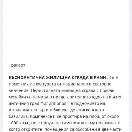
Тракарт
КЪСНОАНТИЧНА ЖИЛИЩНА СГРАДА EIPHNH
.
Тя е
паметник на културата от национално и световно
значение. Перистилната жилищна сграда с подови
мозайки се намира в представителното ядро на късно
античния град Филиппопол – в подножието на
Античния театър и в близост до епископската
базилика. Комплексът се простира на площ от около
1600 кв.м., но е проучена само южната му половина, в
която откритите помещения са обособени в две части