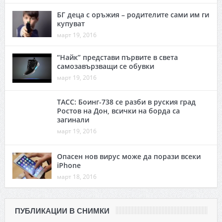
БГ деца с оръжия – родителите сами им ги
купуват
март 19, 2016
“Найк” представи първите в света
самозавързващи се обувки
март 19, 2016
ТАСС: Боинг-738 се разби в руския град
Ростов на Дон, всички на борда са
загинали
март 19, 2016
Опасен нов вирус може да порази всеки
iPhone
март 18, 2016
ПУБЛИКАЦИИ В СНИМКИ