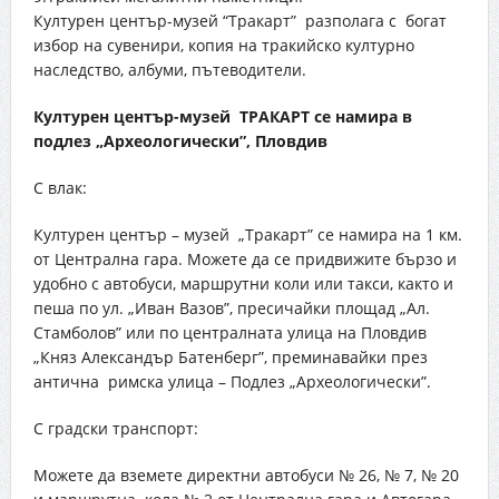
Културен център-музей “Тракарт” разполага с богат
избор на сувенири, копия на тракийско културно
наследство, албуми, пътеводители.
Културен център-музей ТРАКАРТ се намира в
подлез „Археологически”, Пловдив
С влак:
Културен център – музей „Тракарт” се намира на 1 км.
от Централна гара. Можете да се придвижите бързо и
удобно с автобуси, маршрутни коли или такси, както и
пеша по ул. „Иван Вазов”, пресичайки площад „Ал.
Стамболов” или по централната улица на Пловдив
„Княз Александър Батенберг”, преминавайки през
антична римска улица – Подлез „Археологически”.
С градски транспорт:
Можете да вземете директни автобуси № 26, № 7, № 20