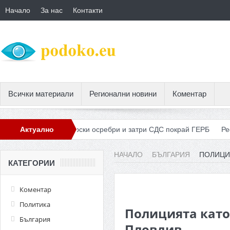
Начало
За нас
Контакти
Всички материали
Регионални новини
Коментар
Б
Лукарски осребри и затри СДС покрай ГЕРБ
Актуално
Реформаторски
НАЧАЛО
БЪЛГАРИЯ
ПОЛИЦИ
КАТЕГОРИИ
Коментар
Политика
Полицията като
България
Пловдив