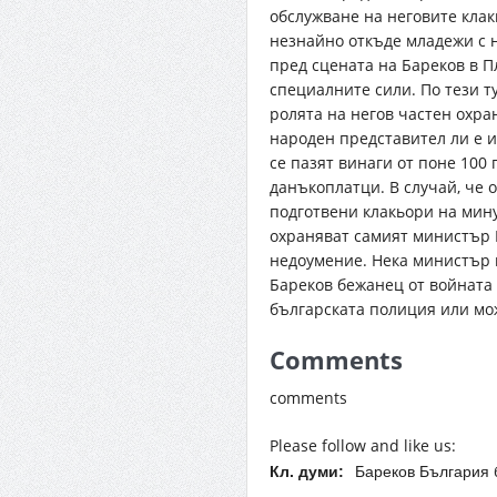
обслужване на неговите кла
незнайно откъде младежи с 
пред сцената на Бареков в 
специалните сили. По тези т
ролята на негов частен охра
народен представител ли е 
се пазят винаги от поне 100
данъкоплатци. В случай, че 
подготвени клакьори на мину
охраняват самият министър 
недоумение. Нека министър
Бареков бежанец от войната в
българската полиция или мо
Comments
comments
Please follow and like us:
Кл. думи:
Бареков България 