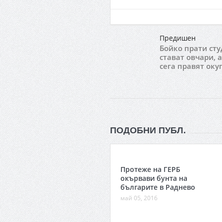
Предишен
Бойко прати сту
стават овчари, а
сега правят оку
ПОДОБНИ ПУБЛ.
Протеже на ГЕРБ
окървави бунта на
българите в Раднево
май 05, 2016