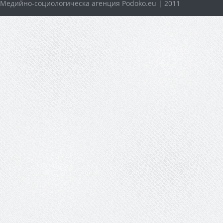
Медийно-социологическа агенция Podoko.eu | 2011