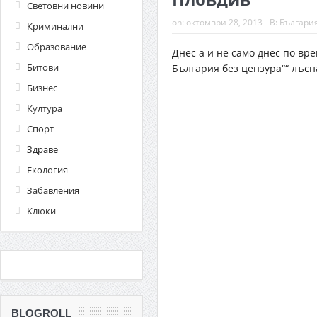
Световни новини
on:
октомври 28, 2013
В:
Българи
Криминални
Образование
Днес а и не само днес по вр
Битови
България без цензура““ лъсн
Бизнес
Култура
Спорт
Здраве
Екология
Забавления
Клюки
BLOGROLL