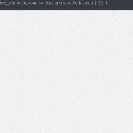
Медийно-социологическа агенция Podoko.eu | 2011