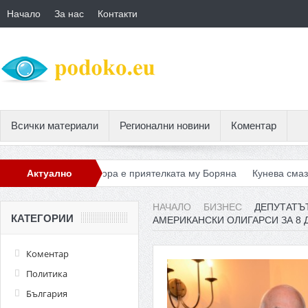
Начало
За нас
Контакти
Всички материали
Регионални новини
Коментар
а в София, втора е приятелката му Боряна
Актуално
Кунева смаза учител
НАЧАЛО
БИЗНЕС
ДЕПУТАТЪ
КАТЕГОРИИ
АМЕРИКАНСКИ ОЛИГАРСИ ЗА 8 
Коментар
Политика
България