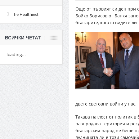
Още от първият си ден при 
The Healthiest
Бойко Борисов от Банкя зап
българите, когато видите ли
ВСИЧКИ ЧЕТАТ
loading...
двете световни войни у нас.
Такава наглост от политик в
разпродава територия и ресур
българския народ не беше п
лудницата ли е този самозаб