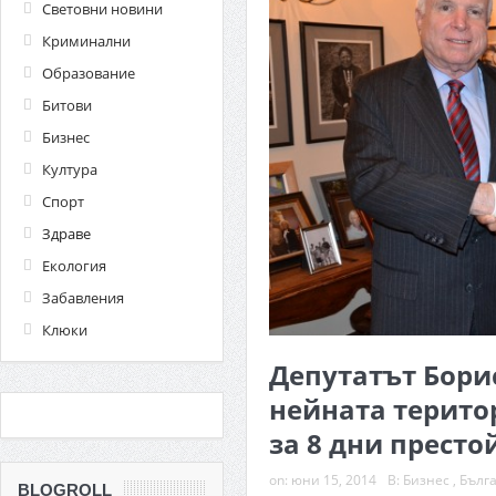
Световни новини
Криминални
Образование
Битови
Бизнес
Култура
Спорт
Здраве
Екология
Забавления
Клюки
Депутатът Бори
нейната терито
за 8 дни престо
on:
юни 15, 2014
В:
Бизнес
,
Бълг
BLOGROLL