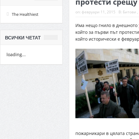
протести срещу 
on:
февруари 11, 2015
В:
Битови
,
The Healthiest
Има нещо гнило в днешното
който за първи път протести
ВСИЧКИ ЧЕТАТ
който исторически е февруар
loading...
пожарникари в цялата страна