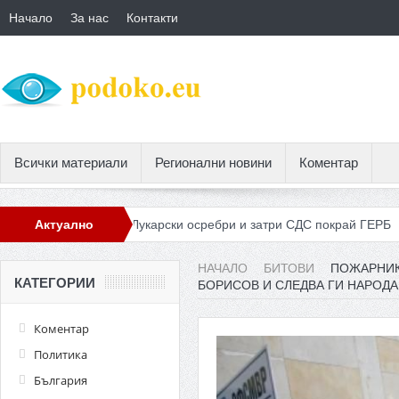
Начало
За нас
Контакти
Всички материали
Регионални новини
Коментар
и от ГЕРБ
Актуално
Лукарски осребри и затри СДС покрай ГЕРБ
Реформ
НАЧАЛО
БИТОВИ
ПОЖАРНИК
КАТЕГОРИИ
БОРИСОВ И СЛЕДВА ГИ НАРОДА
Коментар
Политика
България