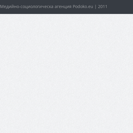
Медийно-социологическа агенция Podoko.eu | 2011