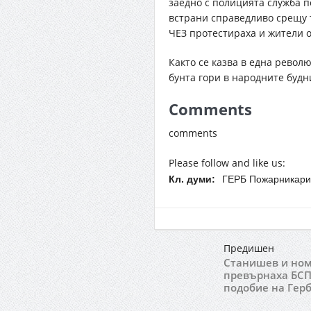
заедно с полицията служба п
встрани справедливо срещу т
ЧЕЗ протестираха и жители о
Както се казва в еднa револ
бунта гори в народните будн
Comments
comments
Please follow and like us:
Кл. думи:
ГЕРБ Пожарникари
Предишен
Станишев и но
превърнаха БСП
подобие на Гер