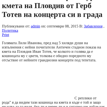
кмета на Пловдив от Герб
Тотев на концерта си в града
Публикувани от:
admin
on:
септември 08, 2015
В:
Забавления
,
Политика
Print
Голямата Лили Иванова, пред над 5 хиляди души на
изпълнения с нейни почитатели Античен стадион показа на
кмета на Пловдив Иван Тотев, че колкото и голяма да е
кошницата му с цветя, толкова е обидно поредното му
отсъствие от нейните грандиозни концерти под тепетата.
С реплики от
рода” я да видим тази кошница на кмета и къде е той и защо
не идва да го видя, бял ли е черен ли е и сигурно ще дойде чак