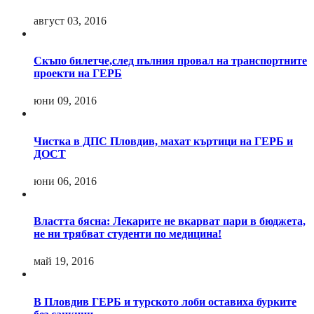
август 03, 2016
Скъпо билетче,след пълния провал на транспортните
проекти на ГЕРБ
юни 09, 2016
Чистка в ДПС Пловдив, махат къртици на ГЕРБ и
ДОСТ
юни 06, 2016
Властта бясна: Лекарите не вкарват пари в бюджета,
не ни трябват студенти по медицина!
май 19, 2016
В Пловдив ГЕРБ и турското лоби оставиха бурките