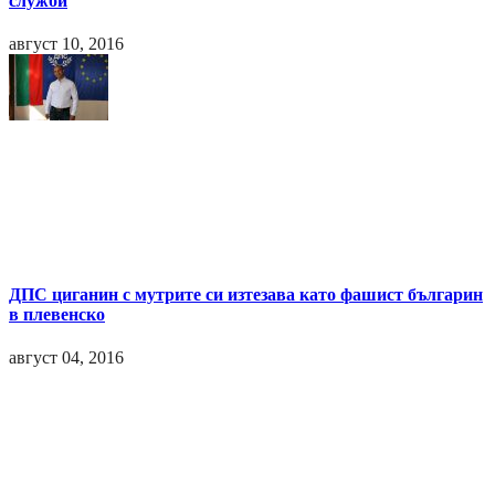
служби
август 10, 2016
ДПС циганин с мутрите си изтезава като фашист българин
в плевенско
август 04, 2016