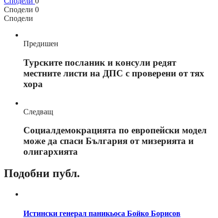
Сподели
0
Сподели
0
Сподели
Предишен
Турските посланик и консули редят
местните листи на ДПС с проверени от тях
хора
Следващ
Социалдемокрацията по европейски модел
може да спаси България от мизерията и
олигархията
Подобни публ.
Истински генерал паникьоса Бойко Борисов