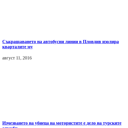
Съкращаването на автобусни линии в Пловдив изолира
кварталите му
август 11, 2016
Изчезването на убиеца на мотористите е дело на турските