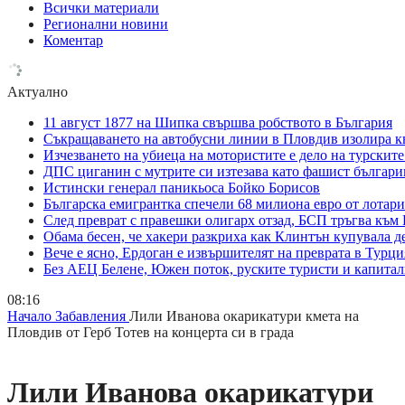
Всички материали
Регионални новини
Коментар
Актуално
11 август 1877 на Шипка свършва робството в България
Съкращаването на автобусни линии в Пловдив изолира к
Изчезването на убиеца на мотористите е дело на турскит
ДПС циганин с мутрите си изтезава като фашист българи
Истински генерал паникьоса Бойко Борисов
Българска емигрантка спечели 68 милиона евро от лотар
След преврат с правешки олигарх отзад, БСП тръгва към
Обама бесен, че хакери разкриха как Клинтън купувала д
Вече е ясно, Ердоган е извършителят на преврата в Турци
Без АЕЦ Белене, Южен поток, руските туристи и капитал
08:16
Начало
Забавления
Лили Иванова окарикатури кмета на
Пловдив от Герб Тотев на концерта си в града
Лили Иванова окарикатури