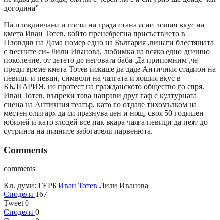
догодина”
На пловдивчани и гости на града стана ясно лошия вкус на
кмета Иван Тотев, който пренебрегна присъствието в
Пловдив на Дама номер едно на България ,винаги блестящата
с песните си- Лили Иванова, любимка на всяко едно днешно
поколение, от детето до неговата баба .Да припомним ,че
преди време кмета Тотев искаше да даде Античния стадион на
певици и певци, символи на чалгата и лошия вкус в
БЪЛГАРИЯ, но протест на гражданското общество го спря.
Иван Тотев, въпреки това направи друг гаф с културната
сцена на Античния театър, като го отдаде тихомълком на
местен олигарх да си празнува ден и нощ, своя 50 годишен
юбилей и като злодей все пак вкара чалга певици да пеят до
сутринта на пияните забогатели парвенюта.
Comments
comments
Кл. думи:
ГЕРБ
Иван Тотев
Лили Иванова
Сподели
167
Tweet
0
Сподели
0