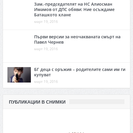
Зам.-председателят на НС Алиосман
Имамов от ДПС обяви: Ние осъждаме
Баташкото клане
март 19, 2016
Първи версии за неочакваната смърт на
Павел Чернев
март 19, 2016
БГ деца с оръжия – родителите сами им ги
купуват
март 19, 2016
ПУБЛИКАЦИИ В СНИМКИ