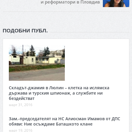
и реформатори в Пловдив
ПОДОБНИ ПУБЛ.
Складът-джамия в Люлин – клетка на ислямска
държава и турския шпионаж, а службите ни
бездействат
март 31, 2016
Зам.-председателят на НС Алиосман Имамов от ДПС
обяви: Ние осъждаме Баташкото клане
март 19, 2016