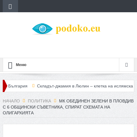
Меню
лгария
Складът-джамия в Люлин – клетка на ислямска държава 
всички на борда са загинали
НАЧАЛО
ПОЛИТИКА
МК ОБЕДИНЕН ЗЕЛЕНИ В ПЛОВДИВ
С 6 ОБЩИНСКИ СЪВЕТНИКА, СПИРАТ СХЕМАТА НА
ОЛИГАРХИЯТА