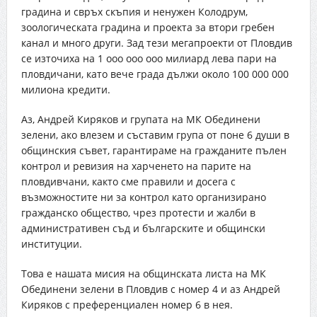
градина и свръх скъпия и ненужен Колодрум,
зоологическата градина и проекта за втори гребен
канал и много други. Зад тези мегапроекти от Пловдив
се източиха на 1 ооо ооо ооо милиард лева пари на
пловдичани, като вече града дължи около 100 000 000
милиона кредити.
Аз, Андрей Киряков и групата на МК Обединени
зелени, ако влезем и съставим група от поне 6 души в
общинския съвет, гарантираме на гражданите пълен
контрол и ревизия на харченето на парите на
пловдивчани, както сме правили и досега с
възможностите ни за контрол като организирано
гражданско общество, чрез протести и жалби в
административен съд и българските и общински
институции.
Това е нашата мисия на общинската листа на МК
Обединени зелени в Пловдив с номер 4 и аз Андрей
Киряков с преференциален номер 6 в нея.