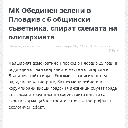
МК Обединен зелени в
Пловдив с 6 общински
съветника, спират схемата на
олигархията
Публикувани от:
admin
on:
октомври 18, 2015
В:
Политика
Print
Фалшивият демократичен преход в Пловдив 25 години,
роди една от най свързаните местни олигархии в
България, който и да е бил кмет е зависим от нея.
Задкулисни магистрати, бизнесмени лобисти и
корумпирани висши градски чиновници смучат града
със сложни корупционни схеми, които винаги са
скрити зад мащабно строителство с катастрофален
екологичен ефект.