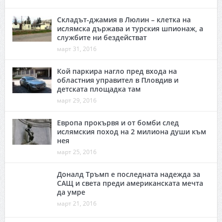
Складът-джамия в Люлин – клетка на
ислямска държава и турския шпионаж, а
службите ни бездействат
март 31, 2016
Кой паркира нагло пред входа на
областния управител в Пловдив и
детската площадка там
март 29, 2016
Европа прокървя и от бомби след
ислямския поход на 2 милиона души към
нея
март 25, 2016
Доналд Тръмп е последната надежда за
САЩ и света преди американската мечта
да умре
март 21, 2016