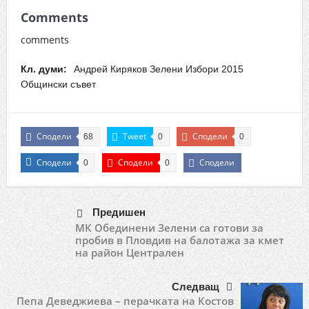
Comments
comments
Кл. думи:
Андрей Киряков Зелени Избори 2015
Общински съвет
Сподели
Tweet
Сподели
68
0
0
Сподели
Сподели
Сподели
0
0
Предишен
МК Обединени Зелени са готови за
пробив в Пловдив на балотажа зa кмет
на район Централен
Следващ
Пепа Деведжиева – перачката на Костов