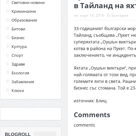
Световни новини
в Тайланд на я
Криминални
on:
март 14, 2016
В:
България
Образование
33-годишният български мор
Битови
Тайланд, съобщава „Пукет ню
Бизнес
суперяхтата „Оушън виктъри
Култура
котва в района на Пукет. По
заключението, че инцидентъ
Спорт
Здраве
Яхтата „Оушън виктъри“, пр
Екология
най-голямата от този вид, пр
големите яхти в света. Рашн
Забавления
бизнес със стомана. Той е 23
Клюки
източник: Блиц
Comments
comments
BLOGROLL