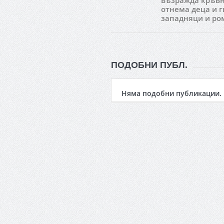
възражда кръвн
отнема деца и г
западняци и ро
ПОДОБНИ ПУБЛ.
Няма подобни публикации.