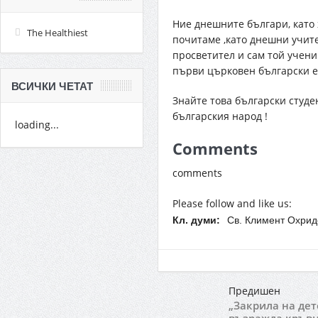
Ние днешните българи, като х
The Healthiest
почитаме ,като днешни учите
просветител и сам той учени
първи църковен български е
ВСИЧКИ ЧЕТАТ
Знайте това български студе
българския народ !
loading...
Comments
comments
Please follow and like us:
Кл. думи:
Св. Климент Охрид
Предишен
„Закрила на дет