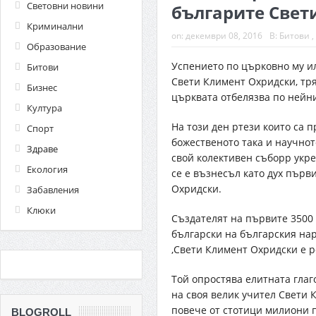
Световни новини
българите Свет
Криминални
on:
декември 08, 2016
В:
Битови
,
Образование
Успението по църковно му ил
Битови
Свети Климент Охридски, тря
Бизнес
църквата отбелязва по нейн
Култура
На този ден ртези които са 
Спорт
божественото така и научнот
Здраве
свой колективен съборр укре
Екология
се е възнесъл като дух първ
Охридски.
Забавления
Клюки
Създателят на първите 3500
български на българския нар
,Свети Климент Охридски е 
Той опростява елитната глаг
на своя велик учител Свети 
повече от стотици милиони п
BLOGROLL