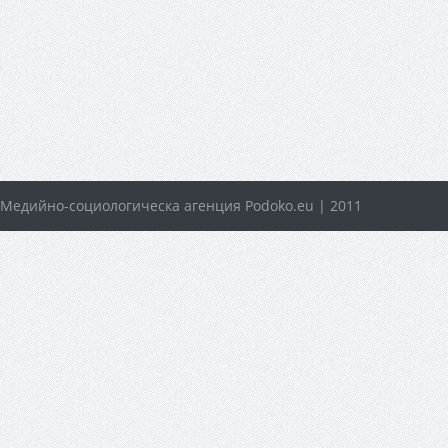
Медийно-социологическа агенция Podoko.eu | 2011