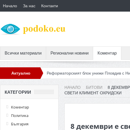
Начало
За нас
Контакти
Всички материали
Регионални новини
Коментар
 покрай ГЕРБ
Актуално
Реформаторският блок унижи Пловдив с Николай 
НАЧАЛО
БИТОВИ
8 ДЕКЕМВ
КАТЕГОРИИ
СВЕТИ КЛИМЕНТ ОХРИДСКИ
Коментар
Политика
България
8 декември е св