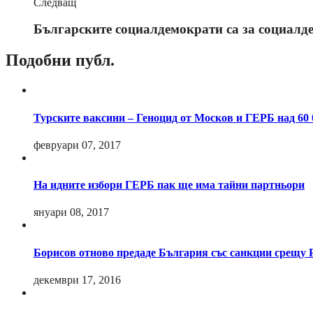
Следващ
Българските социалдемократи са за социалде
Подобни публ.
Турските ваксини – Геноцид от Москов и ГЕРБ над 60 
февруари 07, 2017
На идните избори ГЕРБ пак ще има тайни партньори
януари 08, 2017
Борисов отново предаде България със санкции срещу 
декември 17, 2016