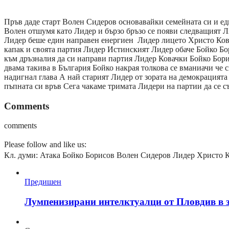
Пръв даде старт Волен Сидеров основавайки семейната си и ед
Волен отшумя като Лидер и бързо бръзо се появи следващият Ли
Лидер беше един направен енергиен Лидер лицето Христо Ковач
капак и своята партия Лидер Истинският Лидер обаче Бойко Бо
към дръзналия да си направи партия Лидер Ковачки Бойко Бори
двама такива в България Бойко накрая толкова се вманиачи че
надигнал глава А най старият Лидер от зората на демокрацията 
пъпната си връв Сега чакаме тримата Лидери на партии да се с
Comments
comments
Please follow and like us:
Кл. думи:
Атака Бойко Борисов Волен Сидеров Лидер Христо 
Предишен
Лумпенизирани интелктуалци от Пловдив в з