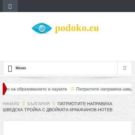
Меню
о на образованието и науката
Патриотите направиха шведска тр
золира кварталите му
НАЧАЛО
БЪЛГАРИЯ
ПАТРИОТИТЕ НАПРАВИХА
ШВЕДСКА ТРОЙКА С ДВОЙКАТА КРАКАЧАНОВ-НОТЕВ