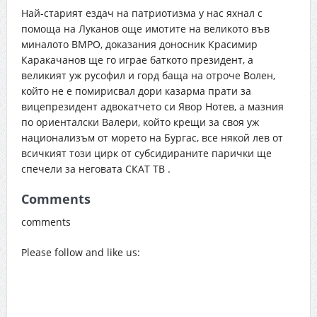
Най-старият ездач на патриотизма у нас яхнал с
помоща на Луканов още имотите на великото във
миналото ВМРО, доказания доносник Красимир
Каракачанов ще го играе баткото президент, а
великият уж русофил и горд баща на отроче Волен,
който не е помирисвал дори казарма прати за
вицепрезидент адвокатчето си Явор Нотев, а мазния
по ориенталски Валери, който крещи за своя уж
национализъм от морето на Бургас, все някой лев от
всичкият този цирк от субсидираните парички ще
спечели за неговата СКАТ ТВ .
Comments
comments
Please follow and like us:
Кл.
дум
Кра
Кар
НФ