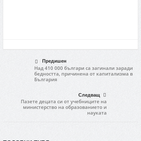
Пат
фро
Яво
Нот
Предишен
Над 410 000 българи са загинали заради
бедността, причинена от капитализма в
България
Следващ
Пазете децата си от учебниците на
министерство на образованието и
науката