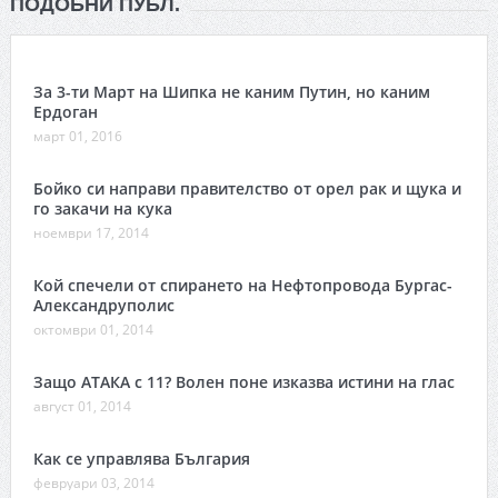
ПОДОБНИ ПУБЛ.
За 3-ти Март на Шипка не каним Путин, но каним
Ердоган
март 01, 2016
Бойко си направи правителство от орел рак и щука и
го закачи на кука
ноември 17, 2014
Кой спечели от спирането на Нефтопровода Бургас-
Александруполис
октомври 01, 2014
Защо АТАКА с 11? Волен поне изказва истини на глас
август 01, 2014
Как се управлява България
февруари 03, 2014