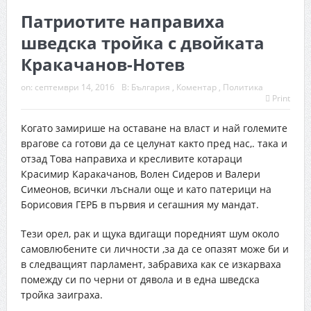
Патриотите направиха
шведска тройка с двойката
Кракачанов-Нотев
on:
септември 14, 2016
В:
България
,
Коментар
,
Политика
Print
Когато замирише на оставане на власт и най големите
врагове са готови да се целунат както пред нас,. така и
отзад Това направиха и кресливите котараци
Красимир Каракачанов, Волен Сидеров и Валери
Симеонов, всички лъснали още и като патерици на
Борисовия ГЕРБ в първия и сегашния му мандат.
Тези орел, рак и щука вдигащи поредният шум около
самовлюбените си личности ,за да се опазят може би и
в следващият парламент, забравиха как се изкарваха
помежду си по черни от дявола и в една шведска
тройка заиграха.