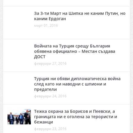
За 3-ти Март на Шипка не каним Путин, но
каним Ердоган
март 01, 2016
Войната на Турция срещу България
обявена официално – Местан създава
ДОСТ
февруари 27, 2016
Турция ни обяви дипломатическа война
след като ни наводни с шпиони и
предатели
февруари 24, 2016
Тежка охрана за Борисов и Пеевски, а
границата ни е оголена за терористи и
бежанци
февруари 23, 2016