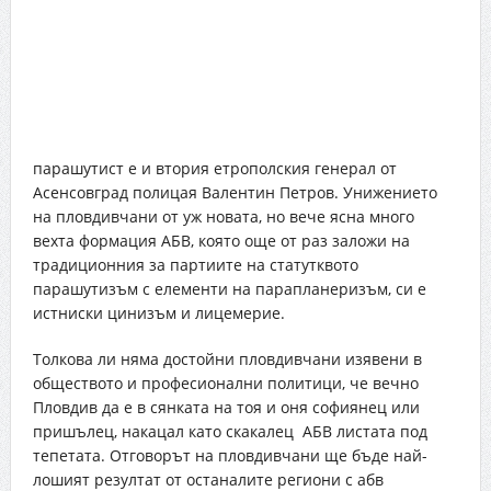
парашутист е и втория етрополския генерал от
Асенсовград полицая Валентин Петров. Унижението
на пловдивчани от уж новата, но вече ясна много
вехта формация АБВ, която още от раз заложи на
традиционния за партиите на статутквото
парашутизъм с елементи на парапланеризъм, си е
истниски цинизъм и лицемерие.
Толкова ли няма достойни пловдивчани изявени в
обществото и професионални политици, че вечно
Пловдив да е в сянката на тоя и оня софиянец или
пришълец, накацал като скакалец АБВ листата под
тепетата. Отговорът на пловдивчани ще бъде най-
лошият резултат от останалите региони с абв