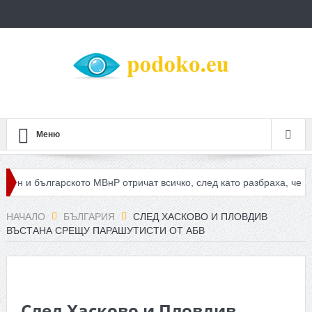
Меню
 българското МВнР отричат всичко, след като разбраха, че стана с
ите не стигат за 8 минути, закриваме спешното в Асеновград
НАЧАЛО
БЪЛГАРИЯ
СЛЕД ХАСКОВО И ПЛОВДИВ
ВЪСТАНА СРЕЩУ ПАРАШУТИСТИ ОТ АБВ
След Хасково и Пловдив