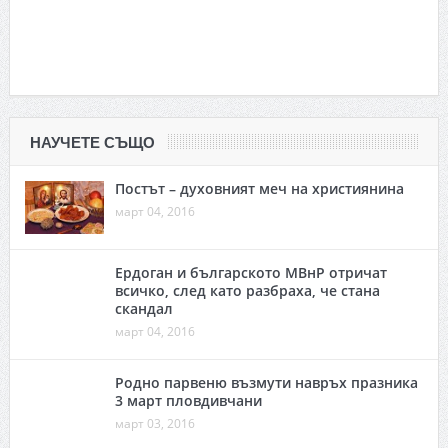
НАУЧЕТЕ СЪЩО
Постът – духовният меч на християнина
март 04, 2016
Ердоган и българското МВнР отричат
всичко, след като разбраха, че стана
скандал
март 04, 2016
Родно парвеню възмути навръх празника
3 март пловдивчани
март 03, 2016