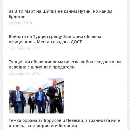
За 3-ти Март на Шипка не каним Путин, но каним
Ердоган
март 01, 2016
Войната на Турция срещу България обявена
официално – Местан създава ДОСТ
февруари 27, 2016
Турция ни обяви дипломатическа война след като ни
наводни с шпиони и предатели
февруари 24, 2016
Тежка охрана за Борисов и Пеевски, а границата ни е
оголена за терористи и бежанци