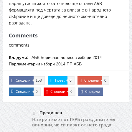
парашутисти ,който като цяло ще остави АБВ
формацията под чертата за влизане в Народното
събрание и ще доведе до нейното окончателно
разпадане.
Comments
comments
Кл. думи:
АБВ Борислав Борисов избори 2014
Парламентарни избори 2014 ПП АБВ
Сподели
Tweet
Сподели
153
0
0
Сподели
Сподели
Сподели
0
0
Предишен
На крив кмет от ГЕРБ гражданите му
виновни, че си пазят от него града