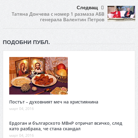
Следващ
Татяна Дончева с номер 1 размаза АБВ
генерала Валентин Петров
ПОДОБНИ ПУБЛ.
Постът – духовният меч на християнина
март 04, 2016
Ердоган и българското МВнР отричат всичко, след
като разбраха, че стана скандал
март 04, 2016