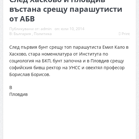
въстана срещу парашутисти
от АБВ
Публикувани от:
admin
on:
юли 10, 2014
В:
България
,
Политика
Print
След първия бунт срещу топ парашутиста Емил Кало в
Хасково, стара номенклатура от Института по
социология на БКП, бунт започна и в Пловдив срещу
софийския бивш ректор на УНСС и овехтял професор
Борислав Борисов.
В
Пловдив