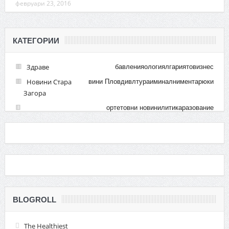
февруари 23, 2016
КАТЕГОРИИ
Здраве
бавления
ология
лгария
тови
знес
Новини Стара
вини Пловдив
лтура
иминални
ментар
юки
Загора
орт
етовни новини
литика
разование
BLOGROLL
The Healthiest