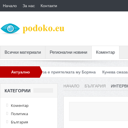
Начало
За нас
Контакти
Всички материали
Регионални новини
Коментар
 София, втора е приятелката му Боряна
Актуално
Кунева смаза учителит
НАЧАЛО
БЪЛГАРИЯ
ИНТЕРВ
КАТЕГОРИИ
Коментар
Политика
България