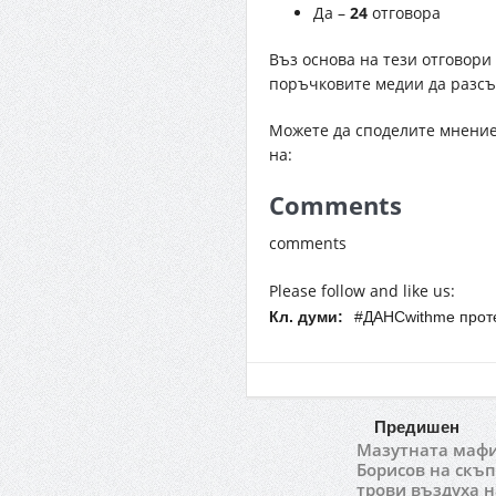
Да –
24
отговора
Въз основа на тези отговори 
поръчковите медии да разсъ
Можете да споделите мнениет
на:
Comments
comments
Please follow and like us:
Кл. думи:
#ДАНСwithme прот
Предишен
Мазутната мафи
Борисов на скъ
трови въздуха 