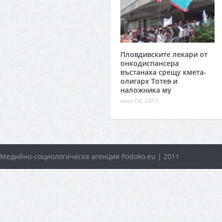
Пловдивските лекари от
онкодиспансера
въстанаха срещу кмета-
олигарх Тотев и
наложника му
юни 04, 2015
Медийно-социологическа агенция Podoko.eu | 2011