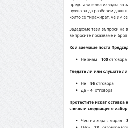
представителна извадка за 
нужно за да разберем дали 
които се тиражират, че им с
Зададохме тези въпроси на 
въпросите показваме и броя 
Кой заемаше поста Председ
Не знам –
100
отговора
Гледате ли или слушате ли
Не –
96
отговора
Да –
4
отговора
Протестите искат оставка 
спечели следващите избор
Честни хора с морал –
ГЕРБ –
23
отговора (сп