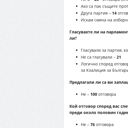
Ако са пак същите про
Друга партия –
14
отгов
Искам смяна на изборн
Гласувахте ли на парламен
ли?
Гласували за партия, к
Не са гласували –
21
Логично според отгово
за Коалиция за Българи
Предлагали ли са ви заплащ
Не –
100
отговора
Кой отговор според вас сп
преди около половин годи
Не –
76
отговора