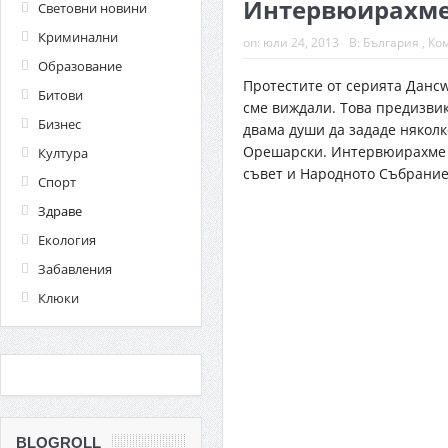
Интервюирахме
Световни новини
Криминални
on:
юли 24, 2013
В:
България
,
Ко
Образование
Протестите от серията Дансw
Битови
сме виждали. Това предизви
Бизнес
двама души да зададе няколк
Орешарски. Интервюирахме 
Култура
съвет и Народното Събрание
Спорт
Здраве
Екология
Забавления
Клюки
BLOGROLL