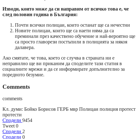
Изводи, които може да си направим от всичко това е, че
след половин година в България:
Почти всички полицаи, които останат ще са нечестни
Новите полицаи, които ще са наети няма да са
преминали през качествено обучение и най-вероятно ще
са просто главорези постъпили в полицията за някоя
далавера.
Ако смятате, че това, което се случва в страната ни е
неправилно ще ви приканим да споделите тази статия в
социалните мрежи и да се информирате допълнително за
поредното безумие.
Comments
comments
Кл. думи:
Бойко Борисов ГЕРБ мвр Полицаи полиция протест
протести
Сподели
9454
Tweet
0
Сподели
2
Сподели
0