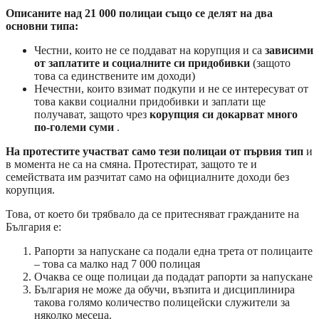
Описаните над 21 000 полицаи също се делят на два
основни типа:
Честни, които не се поддават на корупция и са
зависими
от заплатите и социалните си придобивки
(защото
това са единствените им доходи)
Нечестни, които взимат подкупи и не се интересуват от
това какви социални придобивки и заплати ще
получават, защото чрез
корупция си докарват много
по-големи суми
.
На протестите участват само тези полицаи от първия тип
и
в момента не са на смяна. Протестират, защото те и
семействата им разчитат само на официалните доходи без
корупция.
Това, от което би трябвало да се притесняват гражданите на
България е:
Рапорти за напускане са подали една трета от полицаите
– това са малко над 7 000 полицая
Очаква се още полицаи да подадат рапорти за напускане
България не може да обучи, възпита и дисциплинира
такова голямо количество полицейски служители за
няколко месеца.