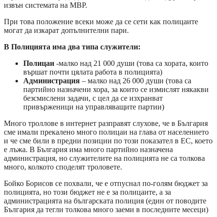
извън системата на МВР.
При това положение всеки може да се сети как полицаите
могат да изкарат допълнителни пари.
В Полицията има два типа служители:
Полицаи
-малко над 21 000 души (това са хората, които
вършат почти цялата работа в полицията)
Администрация
– малко над 26 000 души (това са
партийно назначени хора, за които се измислят някакви
безсмислени задачи, с цел да се изхранват
привърженици на управляващите партии)
Много троллове в интернет разправят слухове, че в България
сме имали прекалено много полицаи на глава от населението
и че сме били в предни позиции по този показател в ЕС, което
е лъжа. В България има много партийно назначена
администрация, но служителите на полицията не са толкова
много, колкото споделят троловете.
Бойко Борисов се похвали, че е отпуснал по-голям бюджет за
полицията, но този бюджет не е за полицаите, а за
администрацията на българската полиция (един от поводите
България да тегли толкова много заеми в последните месеци)