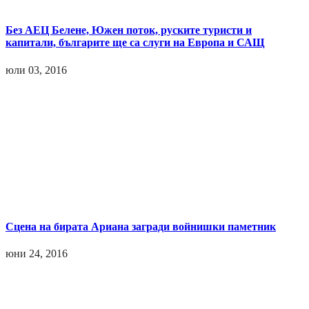
Без АЕЦ Белене, Южен поток, руските туристи и
капитали, българите ще са слуги на Европа и САЩ
юли 03, 2016
Сцена на бирата Ариана загради войнишки паметник
юни 24, 2016