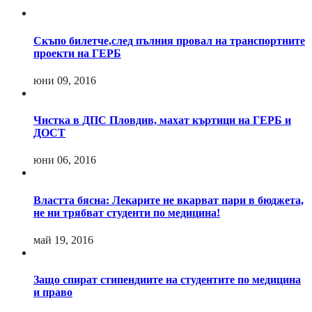
Скъпо билетче,след пълния провал на транспортните
проекти на ГЕРБ
юни 09, 2016
Чистка в ДПС Пловдив, махат къртици на ГЕРБ и
ДОСТ
юни 06, 2016
Властта бясна: Лекарите не вкарват пари в бюджета,
не ни трябват студенти по медицина!
май 19, 2016
Защо спират стипендиите на студентите по медицина
и право