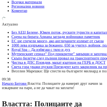
Всички материали
Регионални новини
Коментар
Актуално
Без АЕЦ Белене, Южен поток, руските туристи и капитал
Сцена на бирата Ариана загради войнишки паметник
ЕС ще спечели много, ако англичаните излязат от съюза
1000 лева издръжка за бежанец, 650 за учител, войник, 
Royal Spa – Да избягаш с тяло и дух
Мутренският сериал” Под прикритие” завърши и започна 
Скъпо билетче,след пълния провал на транспортните про
Чистка в ДПС Пловдив, махат къртици на ГЕРБ и ДОСТ
Света гора уважи руския Президент като закрилник на п
Веселин Марешки: Ще спестя на българите милиард и по
09:38
Начало
Битови
Властта: Полицаите да намерят друг начин за
изкарване на пари, а не да чакат на заплати!
Властта: Полицаите да