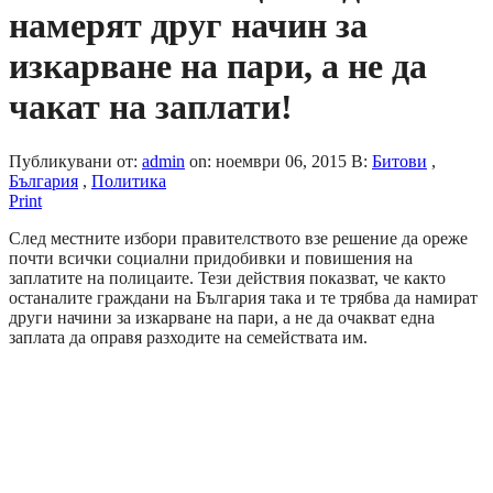
намерят друг начин за
изкарване на пари, а не да
чакат на заплати!
Публикувани от:
admin
on:
ноември 06, 2015
В:
Битови
,
България
,
Политика
Print
След местните избори правителството взе решение да ореже
почти всички социални придобивки и повишения на
заплатите на полицаите. Тези действия показват, че както
останалите граждани на България така и те трябва да намират
други начини за изкарване на пари, а не да очакват една
заплата да оправя разходите на семействата им.