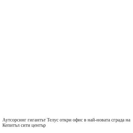
Аутсорсинг гигантът Телус откри офис в най-новата сграда на
Кепитъл сити център