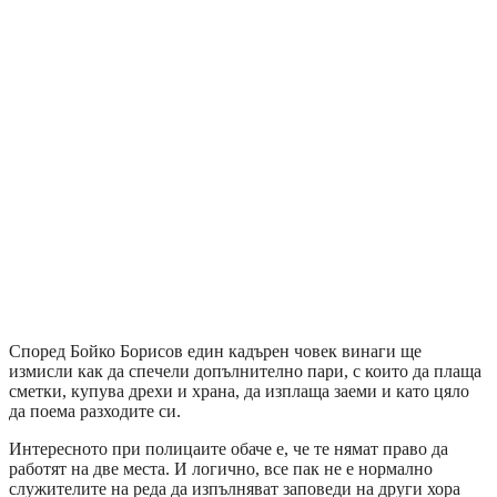
Според Бойко Борисов един кадърен човек винаги ще
измисли как да спечели допълнително пари, с които да плаща
сметки, купува дрехи и храна, да изплаща заеми и като цяло
да поема разходите си.
Интересното при полицаите обаче е, че те нямат право да
работят на две места. И логично, все пак не е нормално
служителите на реда да изпълняват заповеди на други хора