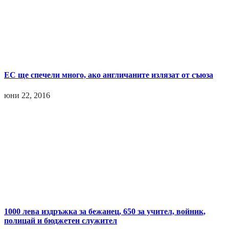
ЕС ще спечели много, ако англичаните излязат от съюза
юни 22, 2016
1000 лева издръжка за бежанец, 650 за учител, войник,
полицай и бюджетен служител