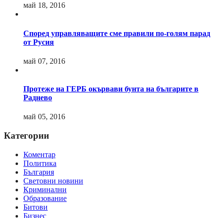
май 18, 2016
Според управляващите сме правили по-голям парад
от Русия
май 07, 2016
Протеже на ГЕРБ окървави бунта на българите в
Раднево
май 05, 2016
Категории
Коментар
Политика
България
Световни новини
Криминални
Образование
Битови
Бизнес