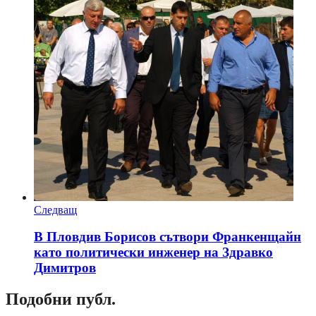
Следващ
В Пловдив Борисов сътвори Франкенщайн
като политически инженер на Здравко
Димитров
Подобни публ.