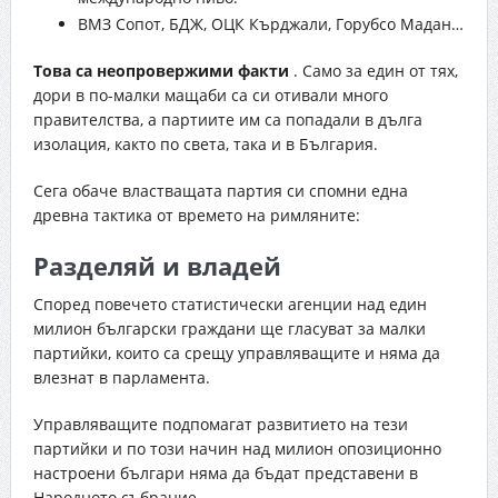
ВМЗ Сопот, БДЖ, ОЦК Кърджали, Горубсо Мадан…
Това са неопровержими факти
. Само за един от тях,
дори в по-малки мащаби са си отивали много
правителства, а партиите им са попадали в дълга
изолация, както по света, така и в България.
Сега обаче властващата партия си спомни една
древна тактика от времето на римляните:
Разделяй и владей
Според повечето статистически агенции над един
милион български граждани ще гласуват за малки
партийки, които са срещу управляващите и няма да
влезнат в парламента.
Управляващите подпомагат развитието на тези
партийки и по този начин над милион опозиционно
настроени българи няма да бъдат представени в
Народното събрание.