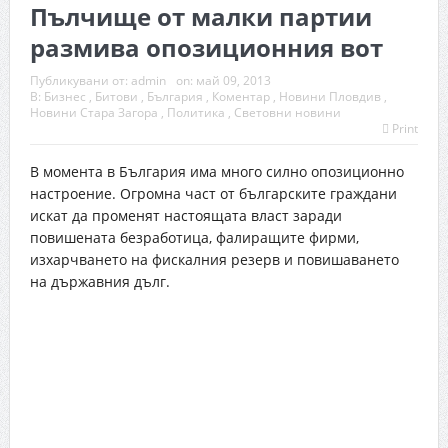
Пълчище от малки партии
размива опозиционния вот
Публикувани от:
admin
on:
май 09, 2013
В:
Бизнес
,
Битови
,
България
,
Коментар
,
Новини Пловдив
,
Новини Стара Загора ,
Политика
,
Световни новини
Print
В момента в България има много силно опозиционно
настроение. Огромна част от българските граждани
искат да променят настоящата власт заради
повишената безработица, фалиращите фирми,
изхарчването на фискалния резерв и повишаването
на държавния дълг.