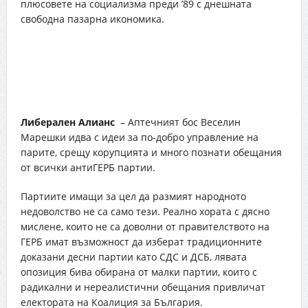
плюсовете на социализма преди ’89 с днешната
свободна пазарна икономика.
Съюз на комунистита в България
– С близкатата
риторика до тази на основната опозиционна партия
привличат електората на БСП и по този начин
разбиват опозицията отвътре.
Либерален Алианс
– Аптечният бос Веселин
Марешки идва с идеи за по-добро управление на
парите, срещу корупцията и много познати обещания
от всички антиГЕРБ партии.
Партиите имащи за цел да размият народното
недоволство не са само тези. Реално хората с дясно
мислене, които не са доволни от правителството на
ГЕРБ имат възможност да изберат традиционните
доказани десни партии като СДС и ДСБ, лявата
опозиция бива обирана от малки партии, които с
радикални и нереалистични обещания привличат
електората на Коалиция за България.