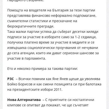
Помощта на владетеля на България за тези партии
представлява финансово неформално подпомагане,
съмнителни статистики и прескачане на
бюрократичните прегради.
Така малки партии успяха да съберат десетки хиляди
подписи за участие в изборите само за 1-2 седмици,
получиха платено време за участие в медиите и се
извършиха социологически проучвания от нечувани
до сега агенции, които им дават сериозни шансове за
участие в парламента.
Ето и няколко примера за такива партии:
РЗС
– Всички помним как Яне Янев щеше да уволнява
Бойко Борисов и как смени позицията си при балотажа
на президентските избори 2011.
Нова Алтернатива
– С приятните си носталгични
клипове се опитват да покажат, че ще съчетаят