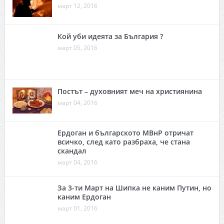
март 12, 2016
Кой уби идеята за България ?
март 05, 2016
Постът – духовният меч на християнина
март 04, 2016
Ердоган и българското МВнР отричат
всичко, след като разбраха, че стана
скандал
март 04, 2016
За 3-ти Март на Шипка не каним Путин, но
каним Ердоган
март 01, 2016