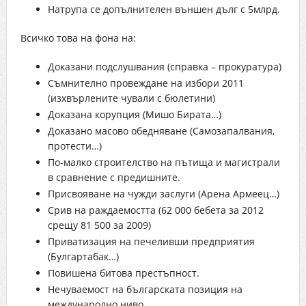
Натрупа се допълнителен външен дълг с 5млрд.
Всичко това на фона на:
Доказани подслушвания (справка – прокуратура)
Съмнително провеждане на избори 2011
(изхвърлените чували с бюлетини)
Доказана корупция (Мишо Бирата…)
Доказано масово обедняване (Самозапалвания,
протести…)
По-малко строителство на пътища и магистрали
в сравнение с предишните.
Присвояване на чужди заслуги (Арена Армеец…)
Срив на раждаемостта (62 000 бебета за 2012
срещу 81 500 за 2009)
Приватизация на печеливши предприятия
(Булгартабак…)
Повишена битова престъпност.
Нечуваемост на българската позиция на
международно ниво.