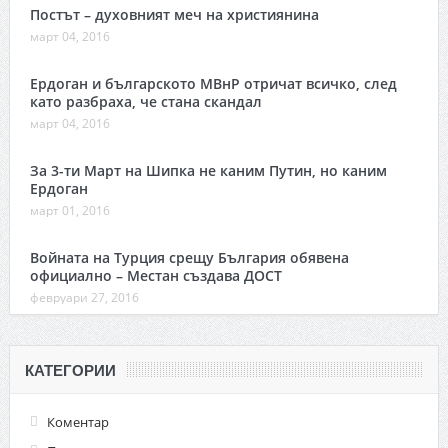
Постът – духовният меч на християнина
март 04, 2016
Ердоган и българското МВнР отричат всичко, след
като разбраха, че стана скандал
март 04, 2016
За 3-ти Март на Шипка не каним Путин, но каним
Ердоган
март 01, 2016
Войната на Турция срещу България обявена
официално – Местан създава ДОСТ
февруари 27, 2016
КАТЕГОРИИ
Коментар